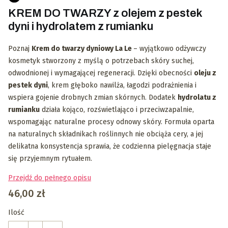
KREM DO TWARZY z olejem z pestek
dyni i hydrolatem z rumianku
Poznaj
Krem do twarzy dyniowy La Le
– wyjątkowo odżywczy
kosmetyk stworzony z myślą o potrzebach skóry suchej,
odwodnionej i wymagającej regeneracji. Dzięki obecności
oleju z
pestek dyni
, krem głęboko nawilża, łagodzi podrażnienia i
wspiera gojenie drobnych zmian skórnych. Dodatek
hydrolatu z
rumianku
działa kojąco, rozświetlająco i przeciwzapalnie,
wspomagając naturalne procesy odnowy skóry. Formuła oparta
na naturalnych składnikach roślinnych nie obciąża cery, a jej
delikatna konsystencja sprawia, że codzienna pielęgnacja staje
się przyjemnym rytuałem.
Przejdź do pełnego opisu
Cena
46,00 zł
Ilość