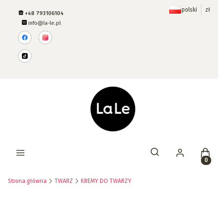
polski
zł
+48 793106104
info@la-le.pl
Prod
Otwórz wyszukiwar
Strona główna
TWARZ
KREMY DO TWARZY