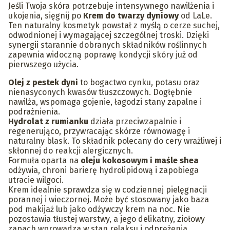
Jeśli Twoja skóra potrzebuje intensywnego nawilżenia i
ukojenia, sięgnij po
Krem do twarzy dyniowy
od LaLe.
Ten naturalny kosmetyk powstał z myślą o cerze suchej,
odwodnionej i wymagającej szczególnej troski. Dzięki
synergii starannie dobranych składników roślinnych
zapewnia widoczną poprawę kondycji skóry już od
pierwszego użycia.
Olej z pestek dyni
to bogactwo cynku, potasu oraz
nienasyconych kwasów tłuszczowych. Dogłębnie
nawilża, wspomaga gojenie, łagodzi stany zapalne i
podrażnienia.
Hydrolat z rumianku
działa przeciwzapalnie i
regenerująco, przywracając skórze równowagę i
naturalny blask. To składnik polecany do cery wrażliwej i
skłonnej do reakcji alergicznych.
Formuła oparta na
oleju kokosowym i maśle shea
odżywia, chroni barierę hydrolipidową i zapobiega
utracie wilgoci.
Krem idealnie sprawdza się w codziennej pielęgnacji
porannej i wieczornej. Może być stosowany jako baza
pod makijaż lub jako odżywczy krem na noc. Nie
pozostawia tłustej warstwy, a jego delikatny, ziołowy
zapach wprowadza w stan relaksu i odprężenia.