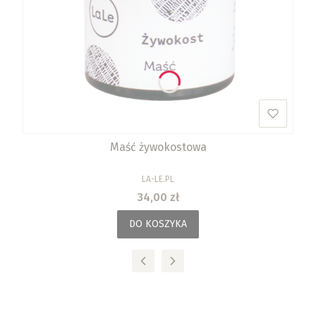
Maść żywokostowa
PRODUCENT
LA-LE.PL
Cena
34,00 zł
DO KOSZYKA