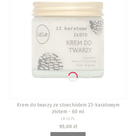
Krem do twarzy ze stoechiolem 23-karatowym
złotem - 60 ml
PRODUCENT
LA-LE.PL
Cena
95,00 zł