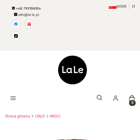
polski
zł
+48 793106104
info@la-le.pl
Prod
Otwórz wyszukiwar
Strona główna
CIAŁO
MAŚCI