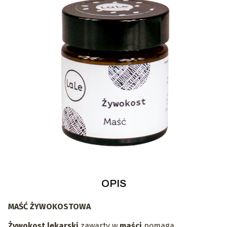
OPIS
MAŚĆ ŻYWOKOSTOWA
Żywokost lekarski
zawarty w
maści
pomaga