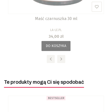
Maść czarnuszka 30 ml
PRODUCENT
LA-LE.PL
Cena
34,00 zł
DO KOSZYKA
Te produkty mogą Ci się spodobać
BESTSELLER