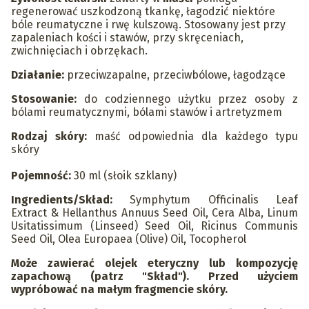
regenerować uszkodzoną tkankę, łagodzić niektóre
bóle reumatyczne i rwę kulszową. Stosowany jest przy
zapaleniach kości i stawów, przy skręceniach,
zwichnięciach i obrzękach.
Działanie:
przeciwzapalne, przeciwbólowe, łagodzące
Stosowanie:
do codziennego użytku przez osoby z
bólami reumatycznymi, bólami stawów i artretyzmem
Rodzaj skóry:
maść odpowiednia dla każdego typu
skóry
Pojemność:
30 ml (słoik szklany)
Ingredients/Skład:
Symphytum Officinalis Leaf
Extract & Hellanthus Annuus Seed Oil, Cera Alba, Linum
Usitatissimum (Linseed) Seed Oil, Ricinus Communis
Seed Oil, Olea Europaea (Olive) Oil, Tocopherol
Może zawierać olejek eteryczny lub kompozycję
zapachową (patrz "Skład"). Przed użyciem
wypróbować na małym fragmencie skóry.