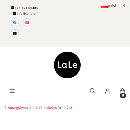
polski
zł
+48 793106104
info@la-le.pl
Prod
Otwórz wyszukiwar
Strona główna
CIAŁO
MASŁA DO CIAŁA