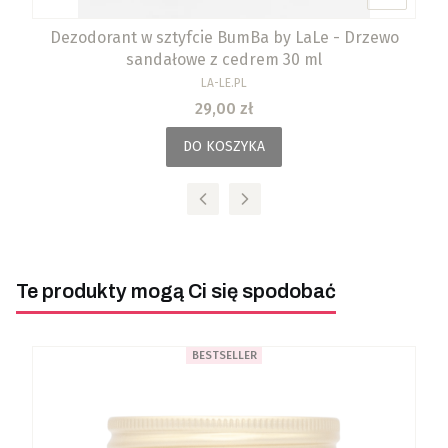
Dezodorant w sztyfcie BumBa by LaLe - Drzewo
sandałowe z cedrem 30 ml
PRODUCENT
LA-LE.PL
Cena
29,00 zł
DO KOSZYKA
Te produkty mogą Ci się spodobać
BESTSELLER