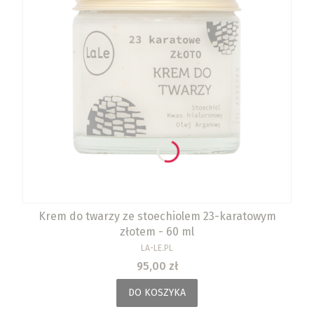
Krem do twarzy ze stoechiolem 23-karatowym
złotem - 60 ml
PRODUCENT
LA-LE.PL
Cena
95,00 zł
DO KOSZYKA