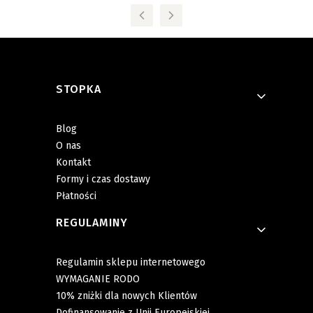
Linki w stopce
STOPKA
Blog
O nas
Kontakt
Formy i czas dostawy
Płatności
REGULAMINY
Regulamin sklepu internetowego
WYMAGANIE RODO
10% zniżki dla nowych Klientów
Dofinansowanie z Unii Europejskiej