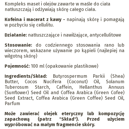
Kompleks maseł i olejów zawarte w maśle do ciała
natłuszczają i odżywiają skórę całego ciała.
Kofeina i macerat z kawy -
napinają skórę i pomagają
w pozbyciu się cellulitu.
Działanie:
natłuszczające i nawilżające, antycellulitowe
Stosowanie:
do codziennego stosowania rano lub
wieczorem, wskazane używanie po kąpieli (najlepiej na
wilgotną skórę)
Pojemność:
100 ml (opakowanie plastikowe)
Ingredients/Skład:
Butyrospermum Parkii (Shea)
Butter, Cocos Nucifera (Coconut) Oil, Solanum
Tuberosum Starch, Caffein, Hellanthus Annuus
(Sunflower) Seed Oil and Coffea Arabica (Green Cofee)
Seed Extract, Coffea Arabica (Green Coffee) Seed Oil,
Parfum
Może zawierać olejek eteryczny lub kompozycję
zapachową (patrz "Skład"). Przed użyciem
wypróbować na małym fragmencie skóry.