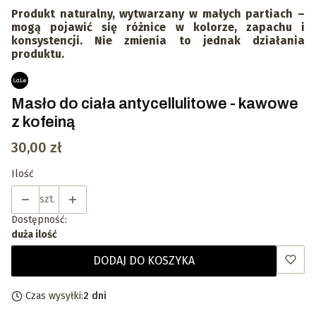
Produkt naturalny, wytwarzany w małych partiach –
mogą pojawić się różnice w kolorze, zapachu i
konsystencji. Nie zmienia to jednak działania
produktu.
Masło do ciała antycellulitowe - kawowe
z kofeiną
Cena
30,00 zł
Ilość
szt.
Dostępność:
duża ilość
DODAJ DO KOSZYKA
Czas wysyłki:
2 dni