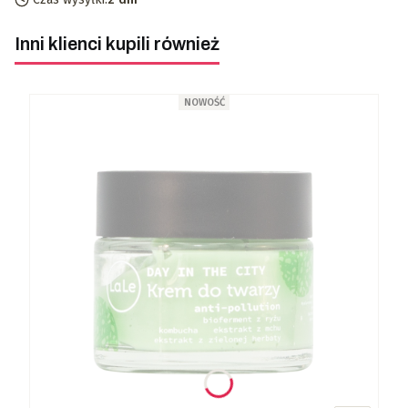
Inni klienci kupili również
NOWOŚĆ