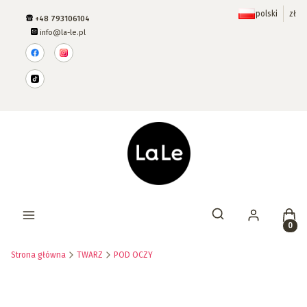
polski
zł
+48 793106104
info@la-le.pl
Prod
Otwórz wyszukiwar
Strona główna
TWARZ
POD OCZY