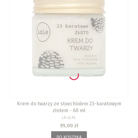
Krem do twarzy ze stoechiolem 23-karatowym
złotem - 60 ml
PRODUCENT
LA-LE.PL
Cena
95,00 zł
DO KOSZYKA