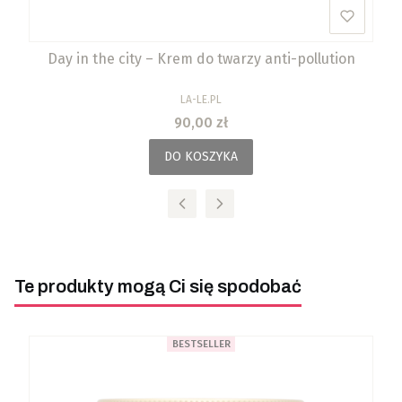
Day in the city – Krem do twarzy anti-pollution
PRODUCENT
LA-LE.PL
Cena
90,00 zł
DO KOSZYKA
Te produkty mogą Ci się spodobać
BESTSELLER