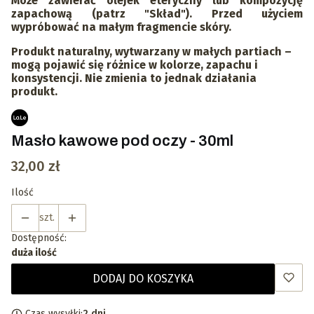
Może zawierać olejek eteryczny lub kompozycję
zapachową (patrz "Skład"). Przed użyciem
wypróbować na małym fragmencie skóry.
Produkt naturalny, wytwarzany w małych partiach –
mogą pojawić się różnice w kolorze, zapachu i
konsystencji. Nie zmienia to jednak działania
produkt.
Masło kawowe pod oczy - 30ml
Cena
32,00 zł
Ilość
szt.
Dostępność:
duża ilość
DODAJ DO KOSZYKA
Czas wysyłki:
2 dni