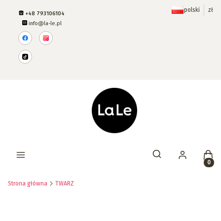
polski
zł
+48 793106104
info@la-le.pl
Prod
Otwórz wyszukiwar
Strona główna
TWARZ