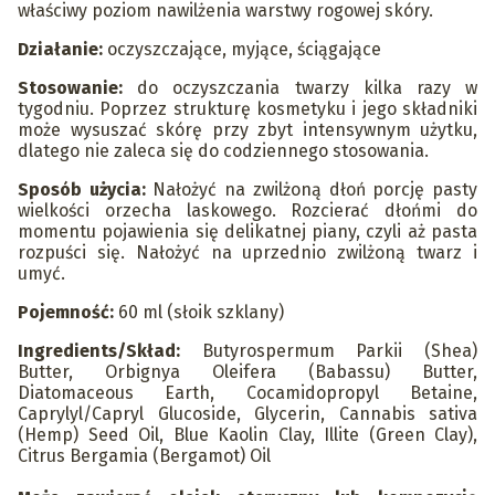
właściwy poziom nawilżenia warstwy rogowej skóry.
Działanie:
oczyszczające, myjące, ściągające
Stosowanie:
do oczyszczania twarzy kilka razy w
tygodniu. Poprzez strukturę kosmetyku i jego składniki
może wysuszać skórę przy zbyt intensywnym użytku,
dlatego nie zaleca się do codziennego stosowania.
Sposób użycia:
Nałożyć na zwilżoną dłoń porcję pasty
wielkości orzecha laskowego. Rozcierać dłońmi do
momentu pojawienia się delikatnej piany, czyli aż pasta
rozpuści się. Nałożyć na uprzednio zwilżoną twarz i
umyć.
Pojemność:
60 ml (słoik szklany)
Ingredients/Skład:
Butyrospermum Parkii (Shea)
Butter, Orbignya Oleifera (Babassu) Butter,
Diatomaceous Earth, Cocamidopropyl Betaine,
Caprylyl/Capryl Glucoside, Glycerin, Cannabis sativa
(Hemp) Seed Oil, Blue Kaolin Clay, Illite (Green Clay),
Citrus Bergamia (Bergamot) Oil