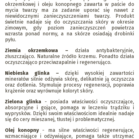
okrzemkowej i oleju konopnego zawarta w paście do
mycia twarzy ma za zadanie uporać się nawet z
niewidocznymi zanieczyszczeniami twarzy. Produkt
świetnie nadaje się do oczyszczania skóry w okresie
zimowym, gdy poziom zanieczyszczeń powietrza
wzrasta ponad normy, a na skórze osiadają drobinki
pyłu.
Ziemia okrzemkowa –
działa antybakteryjnie,
złuszczająco. Naturalne źródło krzemu. Ponadto działa
oczyszczająco przeciwzapalnie i regenerująco.
Niebieska glinka –
dzięki wysokiej zawartości
minerałów silnie odżywia skórę, delikatnie ją oczyszcza
oraz dotlenia. Stymuluje procesy regeneracji, poprawia
krążenie oraz wyrównuje koloryt skóry.
Zielona glinka
- posiada właściwości oczyszczające,
absorpcyjne i gojące, pomaga w leczeniu trądziku i
wyprysków. Dzięki swoim właściwościom idealnie nadaje
się do cery mieszanej, tłustej i problematycznej.
Olej konopny
- ma silne właściwości regenerujące,
wzmacniające i odżywiające, pomaga także utrzymać