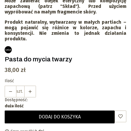
Może zawierać olejek eteryczny lub kompozycję
zapachową (patrz "Skład"). Przed użyciem
wypróbować na małym fragmencie skóry.
Produkt naturalny, wytwarzany w małych partiach –
mogą pojawić się różnice w kolorze, zapachu i
konsystencji. Nie zmienia to jednak działania
produktu.
Pasta do mycia twarzy
Cena
38,00 zł
Ilość
szt.
Dostępność:
duża ilość
DODAJ DO KOSZYKA