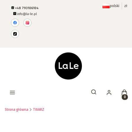
polski
zł
+48 793106104
info@la-le.pl
Prod
Otwórz wyszukiwar
Strona główna
TWARZ