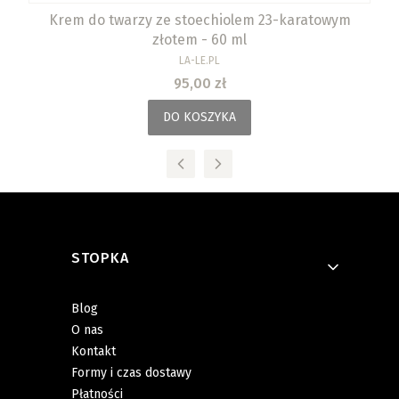
Krem do twarzy ze stoechiolem 23-karatowym
złotem - 60 ml
PRODUCENT
LA-LE.PL
Cena
95,00 zł
DO KOSZYKA
Linki w stopce
STOPKA
Blog
O nas
Kontakt
Formy i czas dostawy
Płatności