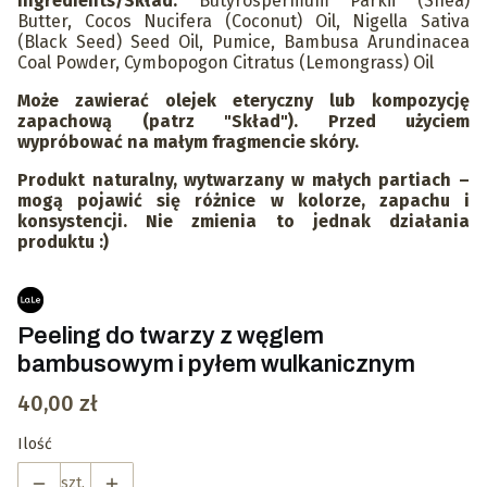
Ingredients/Skład:
Butyrospermum Parkii (Shea)
Butter, Cocos Nucifera (Coconut) Oil, Nigella Sativa
(Black Seed) Seed Oil, Pumice, Bambusa Arundinacea
Coal Powder, Cymbopogon Citratus (Lemongrass) Oil
Może zawierać olejek eteryczny lub kompozycję
zapachową (patrz "Skład"). Przed użyciem
wypróbować na małym fragmencie skóry.
Produkt naturalny, wytwarzany w małych partiach –
mogą pojawić się różnice w kolorze, zapachu i
konsystencji. Nie zmienia to jednak działania
produktu
:)
Peeling do twarzy z węglem
bambusowym i pyłem wulkanicznym
Cena
40,00 zł
Ilość
szt.