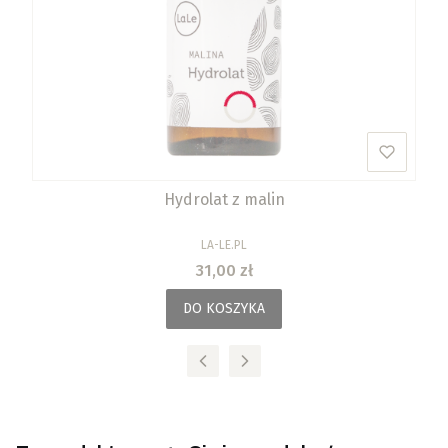
Hydrolat z malin
PRODUCENT
LA-LE.PL
Cena
31,00 zł
DO KOSZYKA