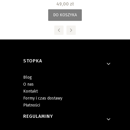
Cena
49,00 zł
DO KOSZYKA
Linki w stopce
STOPKA
Blog
O nas
Kontakt
Formy i czas dostawy
Płatności
REGULAMINY