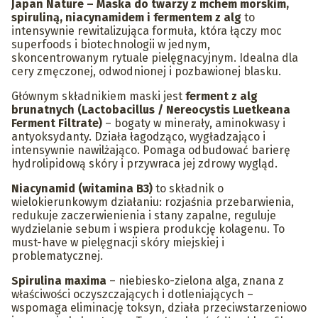
Japan Nature – Maska do twarzy z mchem morskim,
spiruliną, niacynamidem i fermentem z alg
to
intensywnie rewitalizująca formuła, która łączy moc
superfoods i biotechnologii w jednym,
skoncentrowanym rytuale pielęgnacyjnym. Idealna dla
cery zmęczonej, odwodnionej i pozbawionej blasku.
Głównym składnikiem maski jest
ferment z alg
brunatnych (Lactobacillus / Nereocystis Luetkeana
Ferment Filtrate)
– bogaty w minerały, aminokwasy i
antyoksydanty. Działa łagodząco, wygładzająco i
intensywnie nawilżająco. Pomaga odbudować barierę
hydrolipidową skóry i przywraca jej zdrowy wygląd.
Niacynamid (witamina B3)
to składnik o
wielokierunkowym działaniu: rozjaśnia przebarwienia,
redukuje zaczerwienienia i stany zapalne, reguluje
wydzielanie sebum i wspiera produkcję kolagenu. To
must-have w pielęgnacji skóry miejskiej i
problematycznej.
Spirulina maxima
– niebiesko-zielona alga, znana z
właściwości oczyszczających i dotleniających –
wspomaga eliminację toksyn, działa przeciwstarzeniowo