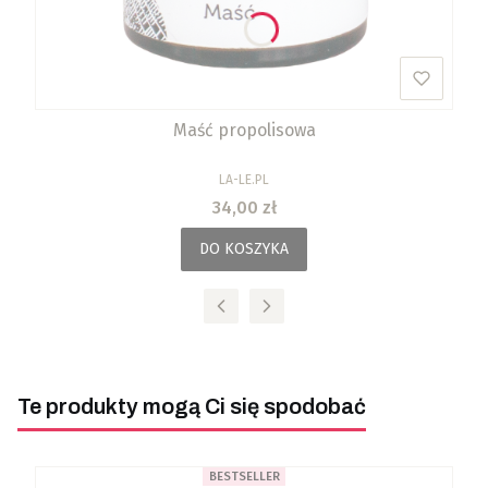
Maść propolisowa
PRODUCENT
LA-LE.PL
Cena
34,00 zł
DO KOSZYKA
Te produkty mogą Ci się spodobać
BESTSELLER