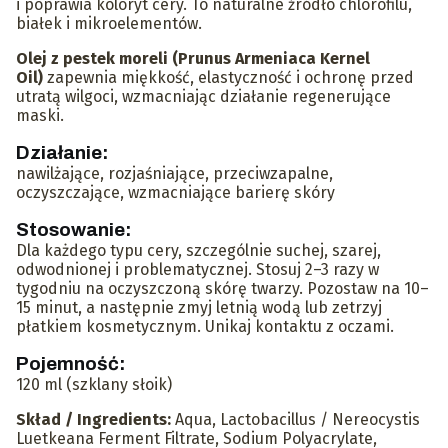
i poprawia koloryt cery. To naturalne źródło chlorofilu,
białek i mikroelementów.
Olej z pestek moreli (Prunus Armeniaca Kernel
Oil)
zapewnia miękkość, elastyczność i ochronę przed
utratą wilgoci, wzmacniając działanie regenerujące
maski.
Działanie:
nawilżające, rozjaśniające, przeciwzapalne,
oczyszczające, wzmacniające barierę skóry
Stosowanie:
Dla każdego typu cery, szczególnie suchej, szarej,
odwodnionej i problematycznej. Stosuj 2–3 razy w
tygodniu na oczyszczoną skórę twarzy. Pozostaw na 10–
15 minut, a następnie zmyj letnią wodą lub zetrzyj
płatkiem kosmetycznym. Unikaj kontaktu z oczami.
Pojemność:
120 ml (szklany słoik)
Skład / Ingredients:
Aqua, Lactobacillus / Nereocystis
Luetkeana Ferment Filtrate, Sodium Polyacrylate,