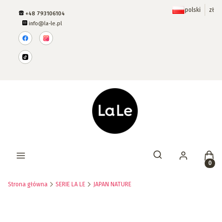
polski
zł
+48 793106104
info@la-le.pl
Prod
Otwórz wyszukiwar
Strona główna
SERIE LA LE
JAPAN NATURE