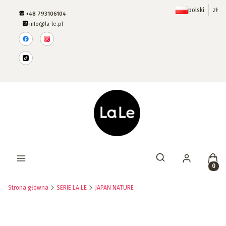
polski
zł
+48 793106104
info@la-le.pl
Prod
Otwórz wyszukiwar
Strona główna
SERIE LA LE
JAPAN NATURE