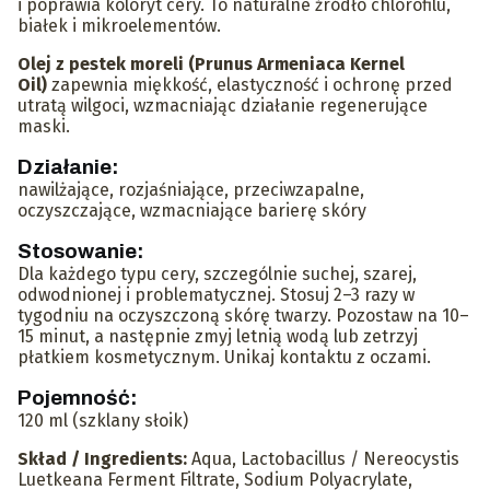
i poprawia koloryt cery. To naturalne źródło chlorofilu,
białek i mikroelementów.
Olej z pestek moreli (Prunus Armeniaca Kernel
Oil)
zapewnia miękkość, elastyczność i ochronę przed
utratą wilgoci, wzmacniając działanie regenerujące
maski.
Działanie:
nawilżające, rozjaśniające, przeciwzapalne,
oczyszczające, wzmacniające barierę skóry
Stosowanie:
Dla każdego typu cery, szczególnie suchej, szarej,
odwodnionej i problematycznej. Stosuj 2–3 razy w
tygodniu na oczyszczoną skórę twarzy. Pozostaw na 10–
15 minut, a następnie zmyj letnią wodą lub zetrzyj
płatkiem kosmetycznym. Unikaj kontaktu z oczami.
Pojemność:
120 ml (szklany słoik)
Skład / Ingredients:
Aqua, Lactobacillus / Nereocystis
Luetkeana Ferment Filtrate, Sodium Polyacrylate,