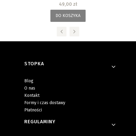
Cena
49,00 zł
DO KOSZYKA
Linki w stopce
STOPKA
Blog
O nas
Kontakt
Formy i czas dostawy
Płatności
REGULAMINY