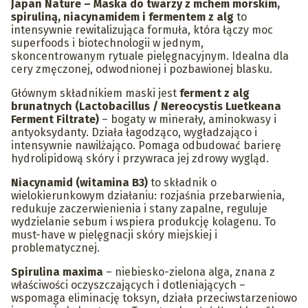
Japan Nature – Maska do twarzy z mchem morskim,
spiruliną, niacynamidem i fermentem z alg
to
intensywnie rewitalizująca formuła, która łączy moc
superfoods i biotechnologii w jednym,
skoncentrowanym rytuale pielęgnacyjnym. Idealna dla
cery zmęczonej, odwodnionej i pozbawionej blasku.
Głównym składnikiem maski jest
ferment z alg
brunatnych (Lactobacillus / Nereocystis Luetkeana
Ferment Filtrate)
– bogaty w minerały, aminokwasy i
antyoksydanty. Działa łagodząco, wygładzająco i
intensywnie nawilżająco. Pomaga odbudować barierę
hydrolipidową skóry i przywraca jej zdrowy wygląd.
Niacynamid (witamina B3)
to składnik o
wielokierunkowym działaniu: rozjaśnia przebarwienia,
redukuje zaczerwienienia i stany zapalne, reguluje
wydzielanie sebum i wspiera produkcję kolagenu. To
must-have w pielęgnacji skóry miejskiej i
problematycznej.
Spirulina maxima
– niebiesko-zielona alga, znana z
właściwości oczyszczających i dotleniających –
wspomaga eliminację toksyn, działa przeciwstarzeniowo