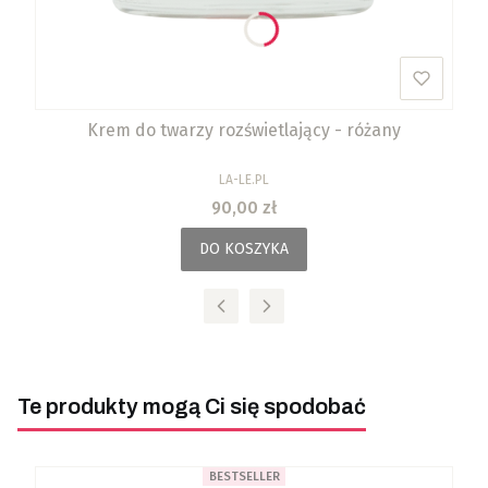
Krem do twarzy rozświetlający - różany
PRODUCENT
LA-LE.PL
Cena
90,00 zł
DO KOSZYKA
Te produkty mogą Ci się spodobać
BESTSELLER