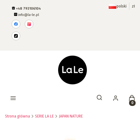
polski
zł
+48 793106104
info@la-le.pl
Prod
Otwórz wyszukiwar
Strona główna
SERIE LA LE
JAPAN NATURE