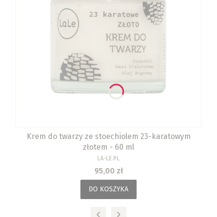
Krem do twarzy ze stoechiolem 23-karatowym
złotem - 60 ml
PRODUCENT
LA-LE.PL
Cena
95,00 zł
DO KOSZYKA