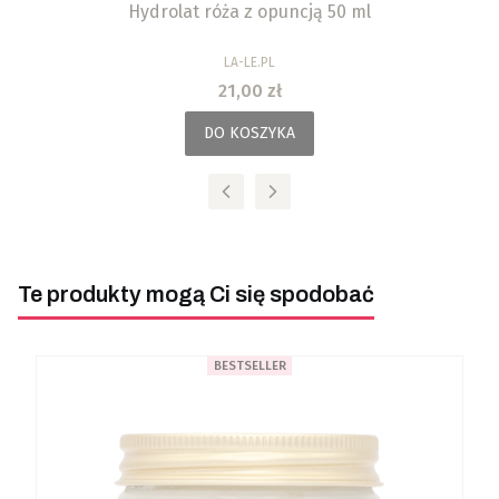
Hydrolat róża z opuncją 50 ml
PRODUCENT
LA-LE.PL
Cena
21,00 zł
DO KOSZYKA
Te produkty mogą Ci się spodobać
BESTSELLER