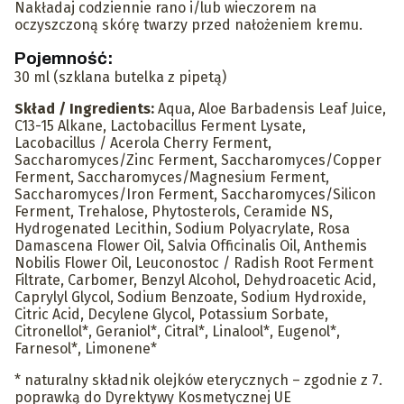
Nakładaj codziennie rano i/lub wieczorem na
oczyszczoną skórę twarzy przed nałożeniem kremu.
Pojemność:
30 ml (szklana butelka z pipetą)
Skład / Ingredients:
Aqua, Aloe Barbadensis Leaf Juice,
C13-15 Alkane, Lactobacillus Ferment Lysate,
Lacobacillus / Acerola Cherry Ferment,
Saccharomyces/Zinc Ferment, Saccharomyces/Copper
Ferment, Saccharomyces/Magnesium Ferment,
Saccharomyces/Iron Ferment, Saccharomyces/Silicon
Ferment, Trehalose, Phytosterols, Ceramide NS,
Hydrogenated Lecithin, Sodium Polyacrylate, Rosa
Damascena Flower Oil, Salvia Officinalis Oil, Anthemis
Nobilis Flower Oil, Leuconostoc / Radish Root Ferment
Filtrate, Carbomer, Benzyl Alcohol, Dehydroacetic Acid,
Caprylyl Glycol, Sodium Benzoate, Sodium Hydroxide,
Citric Acid, Decylene Glycol, Potassium Sorbate,
Citronellol*, Geraniol*, Citral*, Linalool*, Eugenol*,
Farnesol*, Limonene*
* naturalny składnik olejków eterycznych – zgodnie z 7.
poprawką do Dyrektywy Kosmetycznej UE