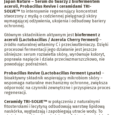
Japan Nature – Serum do twarzy z biofermentem
aceroli, Probacillus Revive i ceramidami TRI-
SOLVE™
to intensywnie regenerujący koncentrat
stworzony z myślą o codziennej pielęgnacji skóry
wymagającej odżywienia, ukojenia i odbudowy bariery
ochronnej.
Głównym składnikiem aktywnym jest
bioferment z
aceroli (Lactobacillus / Acerola Cherry Ferment)
–
źródło naturalnej witaminy C i przeciwutleniaczy. Dzięki
procesowi fermentacji jego działanie jest jeszcze
silniejsze: serum rozświetla skórę, wyrównuje koloryt,
poprawia napięcie i działa przeciwzmarszczkowo, nie
powodując podrażnień.
Probacillus Revive (Lactobacillus Ferment Lysate)
–
bioaktywny składnik wspierający mikrobiom skóry –
wspomaga naturalne mechanizmy ochronne, zwiększa
odporność na czynniki zewnętrzne i przyspiesza proces
regeneracji.
Ceramidy TRI-SOLVE™
w połączeniu z naturalnymi
fitosterolami i lecytyną odbudowują warstwę lipidową
naskórka, wygładzają i zapobiegają utracie wody. To