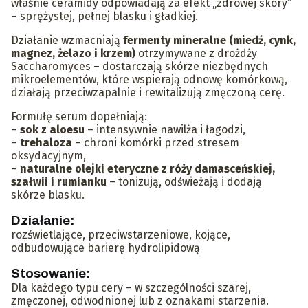
właśnie ceramidy odpowiadają za efekt „zdrowej skóry”
– sprężystej, pełnej blasku i gładkiej.
Działanie wzmacniają
fermenty mineralne (miedź, cynk,
magnez, żelazo i krzem)
otrzymywane z drożdży
Saccharomyces – dostarczają skórze niezbędnych
mikroelementów, które wspierają odnowę komórkową,
działają przeciwzapalnie i rewitalizują zmęczoną cerę.
Formułę serum dopełniają:
–
sok z aloesu
– intensywnie nawilża i łagodzi,
–
trehaloza
– chroni komórki przed stresem
oksydacyjnym,
–
naturalne olejki eteryczne z róży damasceńskiej,
szałwii i rumianku
– tonizują, odświeżają i dodają
skórze blasku.
Działanie:
rozświetlające, przeciwstarzeniowe, kojące,
odbudowujące barierę hydrolipidową
Stosowanie:
Dla każdego typu cery – w szczególności szarej,
zmęczonej, odwodnionej lub z oznakami starzenia.