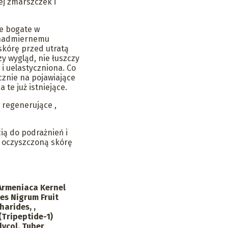
ej zmarszczek i
je bogate w
 nadmiernemu
skórę przed utratą
zy wygląd, nie łuszczy
 i uelastyczniona. Co
ycznie na pojawiające
 te już istniejące.
, regenerujące ,
cią do podrażnień i
e oczyszczoną skórę
 Armeniaca Kernel
bes Nigrum Fruit
arides, ,
(Tripeptide-1)
lycol, Tuber