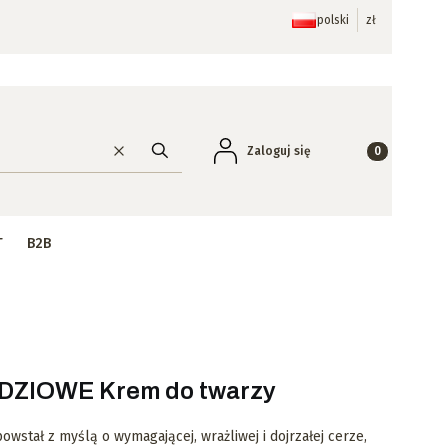
polski
zł
Produkty w ko
Zaloguj się
Wyczyść
Szukaj
T
B2B
ZIOWE Krem do twarzy
wstał z myślą o wymagającej, wrażliwej i dojrzałej cerze,