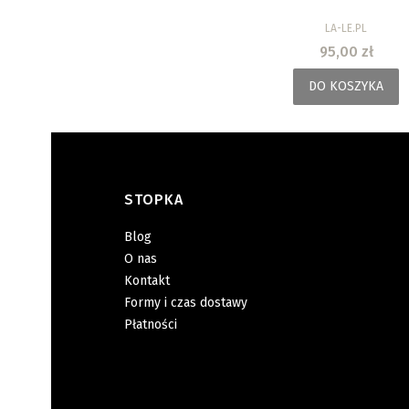
PRODUCENT
LA-LE.PL
Cena
95,00 zł
DO KOSZYKA
STOPKA
Linki w stopce
Blog
O nas
Kontakt
Formy i czas dostawy
Płatności