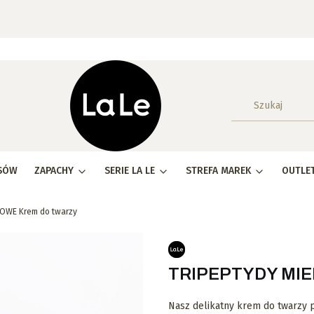
SÓW
ZAPACHY
SERIE LA LE
STREFA MAREK
OUTLE
OWE Krem do twarzy
TRIPEPTYDY MIED
Nasz delikatny krem do twarzy po