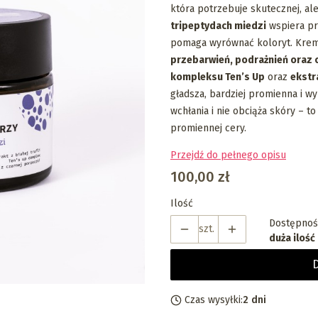
która potrzebuje skutecznej, ale
tripeptydach miedzi
wspiera pro
pomaga wyrównać koloryt. Krem 
przebarwień, podrażnień oraz 
kompleksu Ten’s Up
oraz
ekstr
gładsza, bardziej promienna i w
wchłania i nie obciąża skóry – to
promiennej cery.
Przejdź do pełnego opisu
Cena
100,00 zł
Ilość
Dostępnoś
szt.
duża ilość
Czas wysyłki:
2 dni