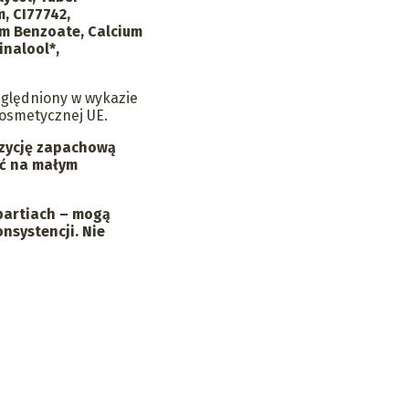
, CI77742,
um Benzoate, Calcium
inalool*,
zględniony w wykazie
osmetycznej UE.
ozycję zapachową
ać na małym
partiach – mogą
onsystencji.
Nie