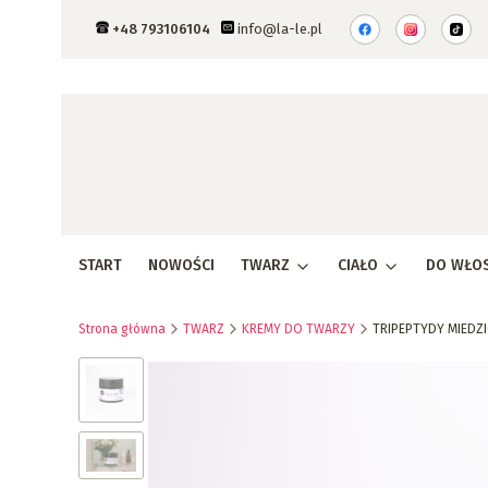
+48 793106104
info@la-le.pl
START
NOWOŚCI
TWARZ
CIAŁO
DO WŁO
Strona główna
TWARZ
KREMY DO TWARZY
TRIPEPTYDY MIEDZI