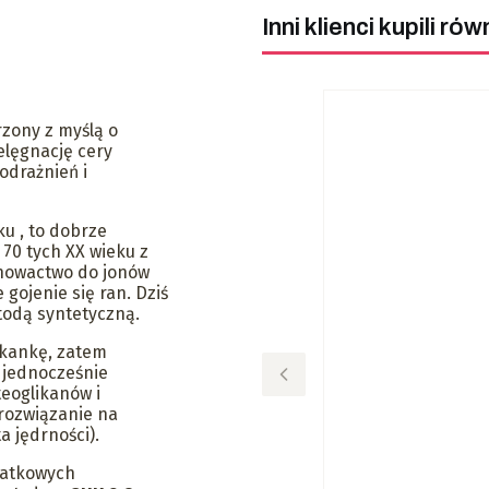
Inni klienci kupili rów
rzony z myślą o
elęgnację cery
odrażnień i
u , to dobrze
70 tych XX wieku z
inowactwo do jonów
 gojenie się ran. Dziś
todą syntetyczną.
tkankę, zatem
 jednocześnie
eoglikanów i
rozwiązanie na
a jędrności).
datkowych