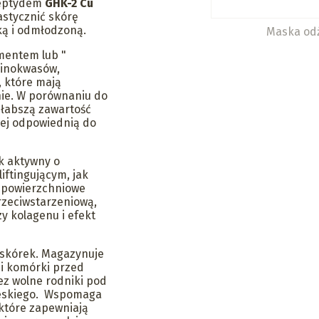
ipeptydem
GHK-2 Cu
astycznić skórę
dką i odmłodzoną.
Maska odż
mentem lub "
minokwasów,
 które mają
nie. W porównaniu do
słabszą zawartość
iej odpowiednią do
k aktywny o
iftingującym, jak
m powierzchniowe
rzeciwstarzeniową,
y kolagenu i efekt
askórek. Magazynuje
ni komórki przed
z wolne rodniki pod
ieskiego. Wspomaga
 które zapewniają