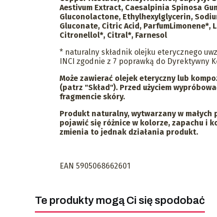
Aestivum Extract, Caesalpinia Spinosa Gum
Gluconolactone, Ethylhexylglycerin, Sodi
Gluconate, Citric Acid, ParfumLimonene*, L
Citronellol*, Citral*, Farnesol
* naturalny składnik olejku eterycznego uw
INCI zgodnie z 7 poprawką do Dyrektywny K
Może zawierać olejek eteryczny lub komp
(patrz "Skład"). Przed użyciem wypróbow
fragmencie skóry.
Produkt naturalny, wytwarzany w małych 
pojawić się różnice w kolorze, zapachu i k
zmienia to jednak działania produkt.
EAN 5905068662601
Te produkty mogą Ci się spodobać