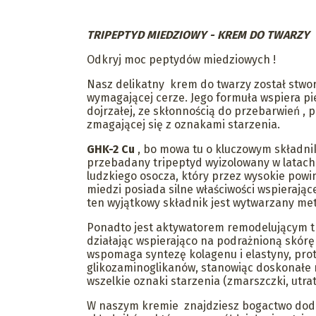
TRIPEPTYD MIEDZIOWY - KREM DO TWARZY
Odkryj moc peptydów miedziowych !
Nasz delikatny krem do twarzy został stwo
wymagającej cerze. Jego formuła wspiera pi
dojrzałej, ze skłonnością do przebarwień , p
zmagającej się z oznakami starzenia.
GHK-2 Cu
, bo mowa tu o kluczowym składnik
przebadany tripeptyd wyizolowany w latach 
ludzkiego osocza, który przez wysokie pow
miedzi posiada silne właściwości wspierające
ten wyjątkowy składnik jest wytwarzany me
Ponadto jest aktywatorem remodelującym 
działając wspierająco na podrażnioną skórę
wspomaga syntezę kolagenu i elastyny, prot
glikozaminoglikanów, stanowiąc doskonałe 
wszelkie oznaki starzenia (zmarszczki, utrat
W naszym kremie znajdziesz bogactwo do