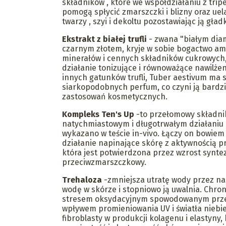
składników , które we współdziałaniu z tr
pomogą spłycić zmarszczki i blizny oraz uel
twarzy , szyi i dekoltu pozostawiając ją gła
Ekstrakt z białej trufli
- zwana "białym dia
czarnym złotem, kryje w sobie bogactwo a
minerałów i cennych składników cukrowych,
działanie tonizujące i równoważące nawilże
innych gatunków trufli, Tuber aestivum ma 
siarkopodobnych perfum, co czyni ją bardz
zastosowań kosmetycznych.
Kompleks Ten's Up
-to przełomowy składni
natychmiastowym i długotrwałym działaniu l
wykazano w teście in-vivo. Łączy on bowie
działanie napinające skórę z aktywnością p
która jest potwierdzona przez wzrost syntez
przeciwzmarszczkowy.
Trehaloza
-zmniejsza utratę wody przez n
wodę w skórze i stopniowo ją uwalnia. Chro
stresem oksydacyjnym spowodowanym prze
wpływem promieniowania UV i światła nieb
fibroblasty w produkcji kolagenu i elastyny,