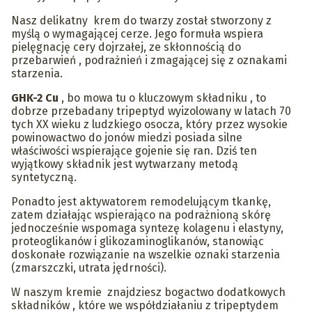
Nasz delikatny krem do twarzy został stworzony z
myślą o wymagającej cerze. Jego formuła wspiera
pielęgnację cery dojrzałej, ze skłonnością do
przebarwień , podrażnień i zmagającej się z oznakami
starzenia.
GHK-2 Cu
, bo mowa tu o kluczowym składniku , to
dobrze przebadany tripeptyd wyizolowany w latach 70
tych XX wieku z ludzkiego osocza, który przez wysokie
powinowactwo do jonów miedzi posiada silne
właściwości wspierające gojenie się ran. Dziś ten
wyjątkowy składnik jest wytwarzany metodą
syntetyczną.
Ponadto jest aktywatorem remodelującym tkankę,
zatem działając wspierająco na podrażnioną skórę
jednocześnie wspomaga syntezę kolagenu i elastyny,
proteoglikanów i glikozaminoglikanów, stanowiąc
doskonałe rozwiązanie na wszelkie oznaki starzenia
(zmarszczki, utrata jędrności).
W naszym kremie znajdziesz bogactwo dodatkowych
składników , które we współdziałaniu z tripeptydem