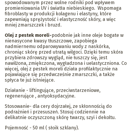
spowodowanym przez wolne rodniki pod wpływem
promieniowania UV i światła niebieskiego. Wspomaga
fibroblasty w produkcji kolagenu i elastyny, które
zapewniają sprężystość i elastyczność skóry, a więc
mniej zmarszczek i bruzd.
Olej z pestek moreli-
podobnie jak inne oleje bogate w
nienasycone kwasy tłuszczowe, zapobiega
nadmiernemu odparowywaniu wody z naskórka,
chroniąc skórę przed utratą wilgoci. Dzięki temu skóra
przybiera zdrowszy wygląd, nie łuszczy się, jest
nawilżona, zmiękczona, wygładzona i uelastyczniona. Co
więcej, olej z pestek moreli działa profilaktycznie na
pojawiające się przedwcześnie zmarszczki, a także
spłyca te już istniejące.
Działanie - liftingujące, przeciwstarzeniowe,
regenerujące , antyoksydacyjne.
Stosowanie- dla cery dojrzałej, ze skłonnością do
podrażnień i przesuszeń. Stosuj codziennie na
delikatnie oczyszczoną skórę twarzy, szyi i dekoltu.
Pojemność - 50 ml ( słoik szklany).