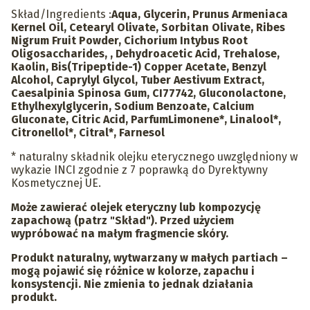
Skład/Ingredients :
Aqua, Glycerin, Prunus Armeniaca
Kernel Oil, Cetearyl Olivate, Sorbitan Olivate, Ribes
Nigrum Fruit Powder, Cichorium Intybus Root
Oligosaccharides, , Dehydroacetic Acid, Trehalose,
Kaolin, Bis(Tripeptide-1) Copper Acetate, Benzyl
Alcohol, Caprylyl Glycol, Tuber Aestivum Extract,
Caesalpinia Spinosa Gum, CI77742, Gluconolactone,
Ethylhexylglycerin, Sodium Benzoate, Calcium
Gluconate, Citric Acid, ParfumLimonene*, Linalool*,
Citronellol*, Citral*, Farnesol
* naturalny składnik olejku eterycznego uwzględniony w
wykazie INCI zgodnie z 7 poprawką do Dyrektywny
Kosmetycznej UE.
Może zawierać olejek eteryczny lub kompozycję
zapachową (patrz "Skład"). Przed użyciem
wypróbować na małym fragmencie skóry.
Produkt naturalny, wytwarzany w małych partiach –
mogą pojawić się różnice w kolorze, zapachu i
konsystencji.
Nie zmienia to jednak działania
produkt.