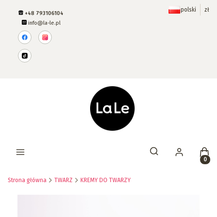
polski
zł
+48 793106104
info@la-le.pl
Prod
Otwórz wyszukiwar
Strona główna
TWARZ
KREMY DO TWARZY