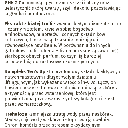
GHK-2 Cu
pomogą spłycić zmarszczki i blizny oraz
uelastycznić skórę twarzy , szyi i dekoltu pozostawiając
ją gładką i odmłodzoną.
Ekstrakt z białej trufli
- zwana "białym diamentem lub
" czarnym złotem, kryje w sobie bogactwo
aminokwasów, minerałów i cennych składników
cukrowych, które mają działanie tonizujące i
równoważące nawilżenie. W porównaniu do innych
gatunków trufli, Tuber aestivum ma słabszą zawartość
siarkopodobnych perfum, co czyni ją bardziej
odpowiednią do zastosowań kosmetycznych.
Kompleks Ten's Up
-to przełomowy składnik aktywny o
natychmiastowym i długotrwałym działaniu
liftingującym, jak wykazano w teście in-vivo. Łączy on
bowiem powierzchniowe działanie napinające skórę z
aktywnością przeciwstarzeniową, która jest
potwierdzona przez wzrost syntezy kolagenu i efekt
przeciwzmarszczkowy.
Trehaloza
-zmniejsza utratę wody przez naskórek.
Magazynuje wodę w skórze i stopniowo ją uwalnia.
Chroni komórki przed stresem oksydacyjnym