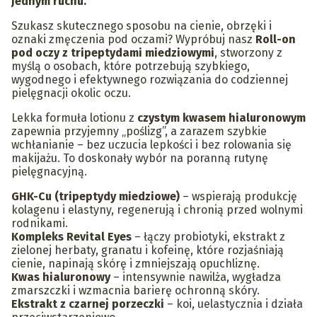
jednym ruchu.
Szukasz skutecznego sposobu na cienie, obrzęki i
oznaki zmęczenia pod oczami? Wypróbuj nasz
Roll-on
pod oczy z tripeptydami miedziowymi
, stworzony z
myślą o osobach, które potrzebują szybkiego,
wygodnego i efektywnego rozwiązania do codziennej
pielęgnacji okolic oczu.
Lekka formuła lotionu z
czystym kwasem hialuronowym
zapewnia przyjemny „poślizg”, a zarazem szybkie
wchłanianie – bez uczucia lepkości i bez rolowania się
makijażu. To doskonały wybór na poranną rutynę
pielęgnacyjną.
GHK-Cu (tripeptydy miedziowe)
– wspierają produkcję
kolagenu i elastyny, regenerują i chronią przed wolnymi
rodnikami.
Kompleks Revital Eyes
– łączy probiotyki, ekstrakt z
zielonej herbaty, granatu i kofeinę, które rozjaśniają
cienie, napinają skórę i zmniejszają opuchliznę.
Kwas hialuronowy
– intensywnie nawilża, wygładza
zmarszczki i wzmacnia barierę ochronną skóry.
Ekstrakt z czarnej porzeczki
– koi, uelastycznia i działa