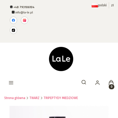
polski
zł
+48 793106104
info@la-le.pl
Prod
Otwórz wyszukiwar
Strona główna
TWARZ
TRIPEPTYDY MIEDZIOWE