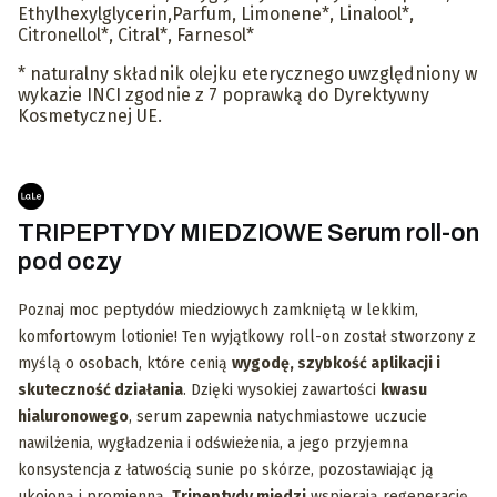
Ethylhexylglycerin,Parfum, Limonene*, Linalool*,
Citronellol*, Citral*, Farnesol*
* naturalny składnik olejku eterycznego uwzględniony w
wykazie INCI zgodnie z 7 poprawką do Dyrektywny
Kosmetycznej UE.
TRIPEPTYDY MIEDZIOWE Serum roll-on
pod oczy
Poznaj moc peptydów miedziowych zamkniętą w lekkim,
komfortowym lotionie! Ten wyjątkowy roll-on został stworzony z
myślą o osobach, które cenią
wygodę, szybkość aplikacji i
skuteczność działania
. Dzięki wysokiej zawartości
kwasu
hialuronowego
, serum zapewnia natychmiastowe uczucie
nawilżenia, wygładzenia i odświeżenia, a jego przyjemna
konsystencja z łatwością sunie po skórze, pozostawiając ją
ukojoną i promienną.
Tripeptydy miedzi
wspierają regenerację,