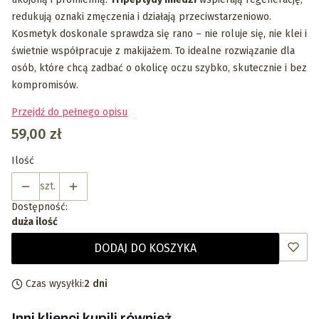
redukują oznaki zmęczenia i działają przeciwstarzeniowo.
Kosmetyk doskonale sprawdza się rano – nie roluje się, nie klei i
świetnie współpracuje z makijażem. To idealne rozwiązanie dla
osób, które chcą zadbać o okolicę oczu szybko, skutecznie i bez
kompromisów.
Przejdź do pełnego opisu
Cena
59,00 zł
Ilość
szt.
Dostępność:
duża ilość
DODAJ DO KOSZYKA
Czas wysyłki:
2 dni
Inni klienci kupili również