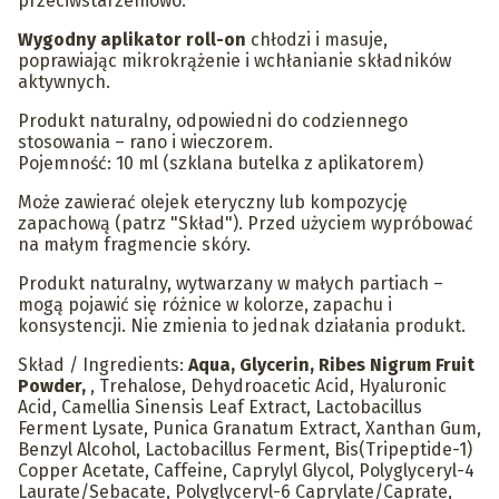
przeciwstarzeniowo.
Wygodny aplikator roll-on
chłodzi i masuje,
poprawiając mikrokrążenie i wchłanianie składników
aktywnych.
Produkt naturalny, odpowiedni do codziennego
stosowania – rano i wieczorem.
Pojemność: 10 ml (szklana butelka z aplikatorem)
Może zawierać olejek eteryczny lub kompozycję
zapachową (patrz "Skład"). Przed użyciem wypróbować
na małym fragmencie skóry.
Produkt naturalny, wytwarzany w małych partiach –
mogą pojawić się różnice w kolorze, zapachu i
konsystencji. Nie zmienia to jednak działania produkt.
Skład / Ingredients:
Aqua, Glycerin, Ribes Nigrum Fruit
Powder,
, Trehalose, Dehydroacetic Acid, Hyaluronic
Acid, Camellia Sinensis Leaf Extract, Lactobacillus
Ferment Lysate, Punica Granatum Extract, Xanthan Gum,
Benzyl Alcohol, Lactobacillus Ferment, Bis(Tripeptide-1)
Copper Acetate, Caffeine, Caprylyl Glycol, Polyglyceryl-4
Laurate/Sebacate, Polyglyceryl-6 Caprylate/Caprate,