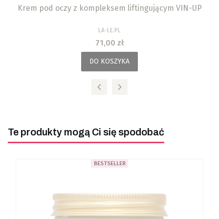
Krem pod oczy z kompleksem liftingującym VIN-UP
PRODUCENT
LA-LE.PL
Cena
71,00 zł
DO KOSZYKA
Te produkty mogą Ci się spodobać
BESTSELLER