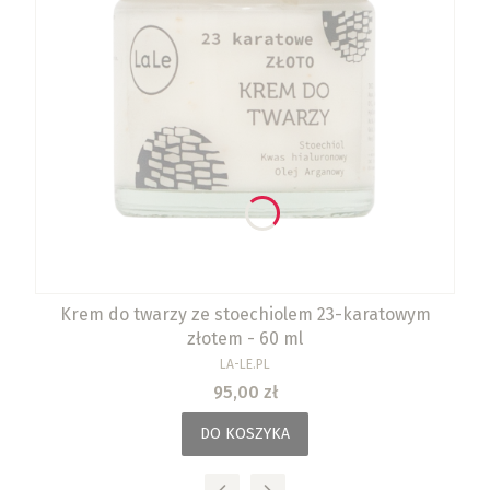
Krem do twarzy ze stoechiolem 23-karatowym
złotem - 60 ml
PRODUCENT
LA-LE.PL
Cena
95,00 zł
DO KOSZYKA