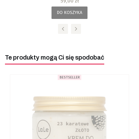
Cena
59,00 zł
DO KOSZYKA
Te produkty mogą Ci się spodobać
BESTSELLER