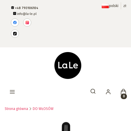
polski
zł
+48 793106104
info@la-le.pl
Prod
Otwórz wyszukiwar
Strona główna
DO WŁOSÓW