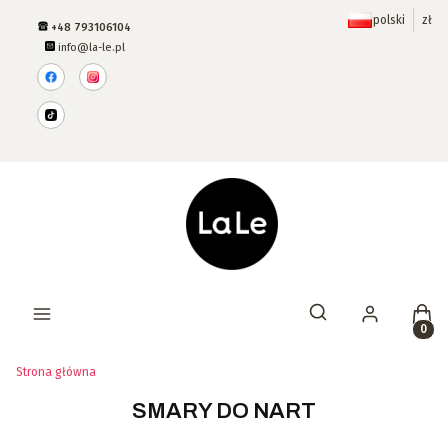
polski
zł
+48 793106104
info@la-le.pl
Prod
Otwórz wyszukiwar
Strona główna
SMARY DO NART