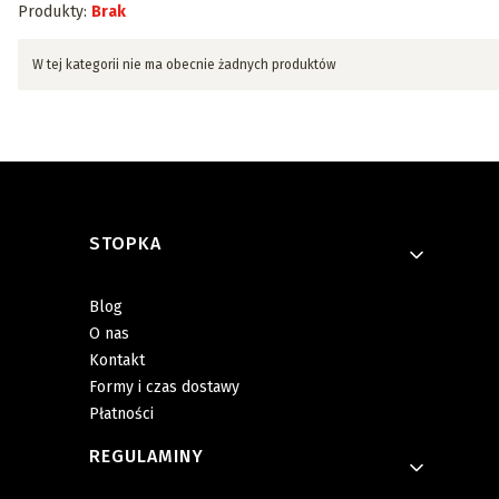
Produkty:
Brak
Lista produktów
W tej kategorii nie ma obecnie żadnych produktów
Linki w stopce
STOPKA
Blog
O nas
Kontakt
Formy i czas dostawy
Płatności
REGULAMINY