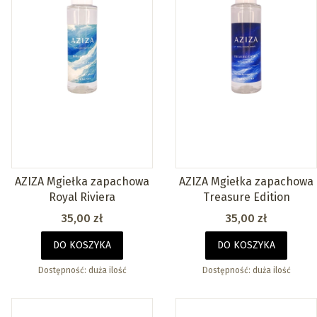
AZIZA Mgiełka zapachowa
AZIZA Mgiełka zapachowa
Royal Riviera
Treasure Edition
Cena
Cena
35,00 zł
35,00 zł
DO KOSZYKA
DO KOSZYKA
Dostępność:
duża ilość
Dostępność:
duża ilość