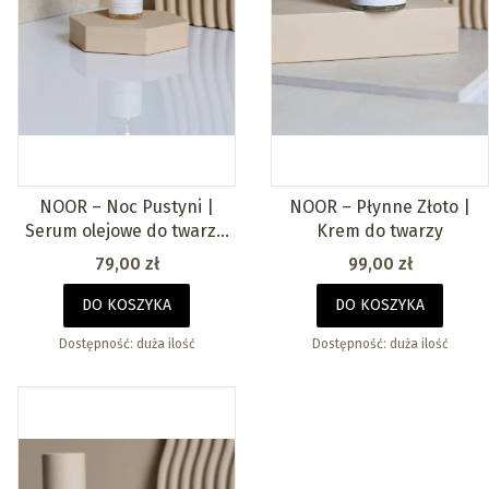
NOOR – Noc Pustyni |
NOOR – Płynne Złoto |
Serum olejowe do twarzy,
Krem do twarzy
szyi i dekoltu
Cena
Cena
79,00 zł
99,00 zł
DO KOSZYKA
DO KOSZYKA
Dostępność:
duża ilość
Dostępność:
duża ilość