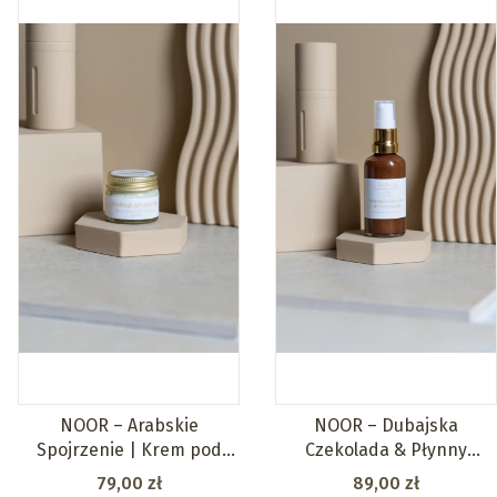
NOOR – Arabskie
NOOR – Dubajska
Spojrzenie | Krem pod
Czekolada & Płynny
oczy
Karmel | Olejek opalizujący
Cena
Cena
79,00 zł
89,00 zł