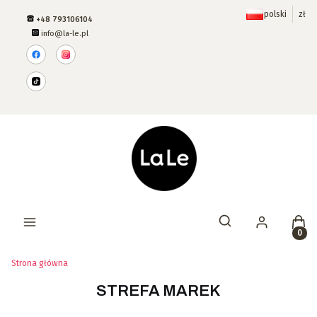
polski
zł
+48 793106104
info@la-le.pl
Prod
Otwórz wyszukiwar
Strona główna
STREFA MAREK