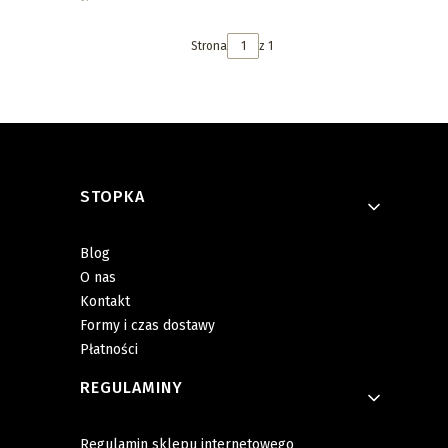
Strona
z 1
Linki w stopce
STOPKA
Blog
O nas
Kontakt
Formy i czas dostawy
Płatności
REGULAMINY
Regulamin sklepu internetowego