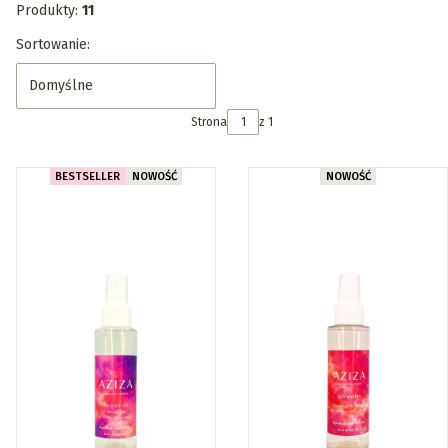
Produkty:
11
Lista produktów
Sortowanie:
Domyślne
Strona
z 1
BESTSELLER
NOWOŚĆ
NOWOŚĆ