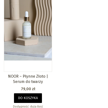
NOOR – Płynne Złoto |
Serum do twarzy
Cena
79,00 zł
DO KOSZYKA
Dostępność:
duża ilość