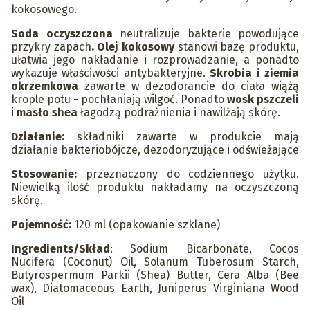
kokosowego.
Soda oczyszczona
neutralizuje bakterie powodujące
przykry zapach
. Olej kokosowy
stanowi bazę produktu,
ułatwia jego nakładanie i rozprowadzanie, a ponadto
wykazuje właściwości antybakteryjne.
Skrobia i ziemia
okrzemkowa
zawarte w dezodorancie do ciała wiążą
krople potu - pochłaniają wilgoć. Ponadto
wosk pszczeli
i
masło shea
łagodzą podrażnienia i nawilżają skórę.
Działanie:
składniki zawarte w produkcie mają
działanie bakteriobójcze, dezodoryzujące i odświeżające
Stosowanie:
przeznaczony do codziennego użytku.
Niewielką ilość produktu nakładamy na oczyszczoną
skórę.
Pojemność:
120 ml (opakowanie szklane)
Ingredients/Skład
: Sodium Bicarbonate, Cocos
Nucifera (Coconut) Oil, Solanum Tuberosum Starch,
Butyrospermum Parkii (Shea) Butter, Cera Alba (Bee
wax), Diatomaceous Earth, Juniperus Virginiana Wood
Oil