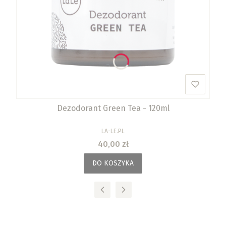
Dezodorant Green Tea - 120ml
PRODUCENT
LA-LE.PL
Cena
40,00 zł
DO KOSZYKA