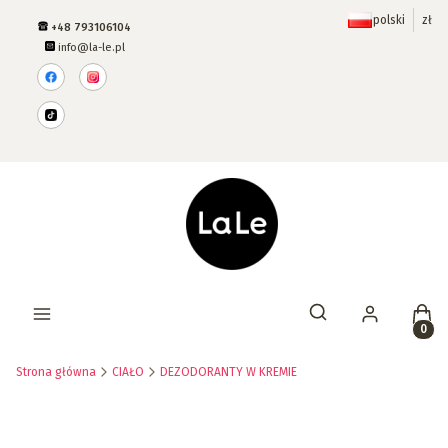
polski
zł
+48 793106104
info@la-le.pl
Prod
Otwórz wyszukiwar
Strona główna
CIAŁO
DEZODORANTY W KREMIE