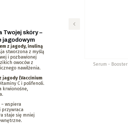
a Twojej skóry –
sie jagodowym
em z jagody, inuliną
sja stworzona z myślą
iwej i pozbawionej
dzikich owoców z
Serum - Booster 
icznego nawilżenia.
z jagody (Vaccinium
taminy C i polifenoli.
a krwionośne,
a.
 – wspiera
i przywraca
a staje się mniej
zewnętrzne.