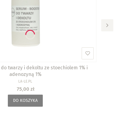
do twarzy i dekoltu ze stoechiolem 1% i
adenozyną 1%
PRODUCENT
LA-LE.PL
Cena
75,00 zł
DO KOSZYKA