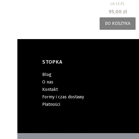
PRODUCENT
LA-LE.PL
Cena
95,00 zł
DO KOSZYKA
STOPKA
Linki w stopce
Blog
O nas
Kontakt
Formy i czas dostawy
Płatności