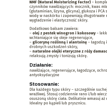
NMF (Natural Moisturizing Factor)
– komple
czynników nawilżających: mocznik, kwas m
(glutaminian, lizyna, glicyna), glukoza i PCA
wodę w naskórku i zapewniają długotrwałe n
wygładzenie i elastyczność skóry.
Dodatkowo balsam zawiera:
–
olej z pestek winogron i kokosowy
– lekk
wchłaniające się oleje regenerujące,
–
glicerynę roślinną i alantoinę
– łagodzą i
drobnych uszkodzeń skóry,
–
naturalne olejki eteryczne z róży damas
relaksują zmysły i tonizują skórę.
Działanie:
nawilżające, regenerujące, łagodzące, ochr
antyoksydacyjne
Stosowanie:
Dla każdego typu skóry – szczególnie suche
wrażliwej. Stosuj codziennie rano i/lub wiec
osuszoną skórę ciała. Delikatnie wmasuj aż 
Idealny po kąpieli lub prysznicu.