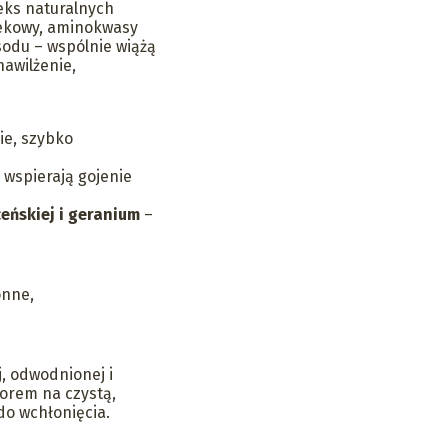
ks naturalnych
lekowy, aminokwasy
 sodu – wspólnie wiążą
awilżenie,
ie, szybko
 wspierają gojenie
ceńskiej i geranium
–
onne,
j, odwodnionej i
zorem na czystą,
do wchłonięcia.