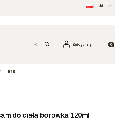
polski
zł
Produkty w ko
Zaloguj się
Wyczyść
Szukaj
T
B2B
am do ciała borówka 120ml