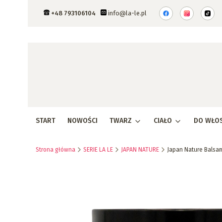
+48 793106104
info@la-le.pl
START
NOWOŚCI
TWARZ
CIAŁO
DO WŁO
Strona główna
SERIE LA LE
JAPAN NATURE
Japan Nature Balsam