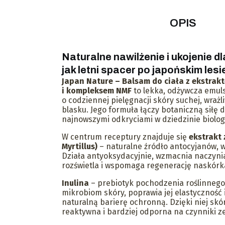
OPIS
Naturalne nawilżenie i ukojenie dl
jak letni spacer po japońskim le
Japan Nature – Balsam do ciała z ekstrakt
i kompleksem NMF
to lekka, odżywcza emul
o codziennej pielęgnacji skóry suchej, wrażl
blasku. Jego formuła łączy botaniczną siłę 
najnowszymi odkryciami w dziedzinie biolog
W centrum receptury znajduje się
ekstrakt 
Myrtillus)
– naturalne źródło antocyjanów, wi
Działa antyoksydacyjnie, wzmacnia naczyni
rozświetla i wspomaga regenerację naskórk
Inulina
– prebiotyk pochodzenia roślinnego
mikrobiom skóry, poprawia jej elastyczność 
naturalną barierę ochronną. Dzięki niej skór
reaktywna i bardziej odporna na czynniki 