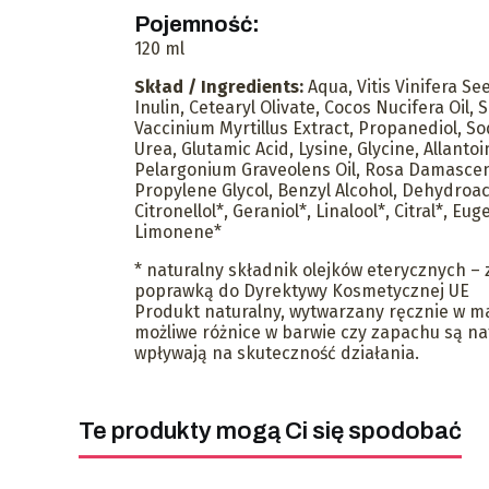
Pojemność:
120 ml
Skład / Ingredients:
Aqua, Vitis Vinifera See
Inulin, Cetearyl Olivate, Cocos Nucifera Oil, 
Vaccinium Myrtillus Extract, Propanediol, S
Urea, Glutamic Acid, Lysine, Glycine, Allantoin
Pelargonium Graveolens Oil, Rosa Damascena
Propylene Glycol, Benzyl Alcohol, Dehydroace
Citronellol*, Geraniol*, Linalool*, Citral*, Eug
Limonene*
* naturalny składnik olejków eterycznych – 
poprawką do Dyrektywy Kosmetycznej UE
Produkt naturalny, wytwarzany ręcznie w m
możliwe różnice w barwie czy zapachu są nat
wpływają na skuteczność działania.
Te produkty mogą Ci się spodobać