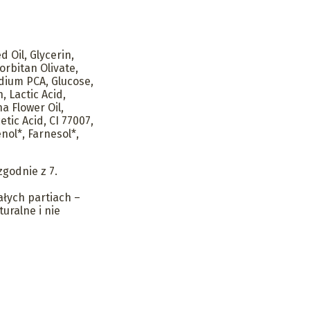
d Oil, Glycerin,
Sorbitan Olivate,
odium PCA, Glucose,
, Lactic Acid,
 Flower Oil,
tic Acid, CI 77007,
enol*, Farnesol*,
zgodnie z 7.
ałych partiach –
uralne i nie