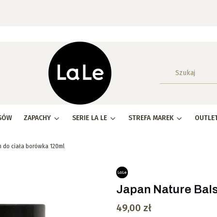
SÓW
ZAPACHY
SERIE LA LE
STREFA MAREK
OUTLE
 do ciała borówka 120ml
Japan Nature Bals
Cena
49,00 zł