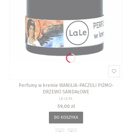
Perfumy w kremie WANILIA-PACZULI PIŻMO-
DRZEWO SANDAŁOWE
PRODUCENT
LA-LE.PL
Cena
59,00 zł
DO KOSZYKA