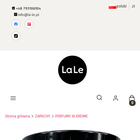
polski
zł
+48 793106104
info@la-le.pl
Prod
Otwórz wyszukiwar
Strona główna
ZAPACHY
PERFUMY W KREMIE