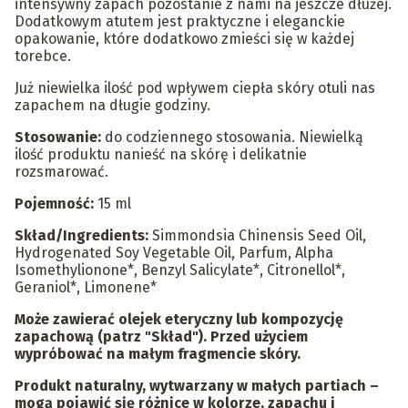
intensywny zapach pozostanie z nami na jeszcze dłużej.
Dodatkowym atutem jest praktyczne i eleganckie
opakowanie, które dodatkowo zmieści się w każdej
torebce.
Już niewielka ilość pod wpływem ciepła skóry otuli nas
zapachem na długie godziny.
Stosowanie:
do codziennego stosowania. Niewielką
ilość produktu nanieść na skórę i delikatnie
rozsmarować.
Pojemność:
15 ml
Skład/Ingredients
:
Simmondsia Chinensis Seed Oil,
Hydrogenated Soy Vegetable Oil, Parfum, Alpha
Isomethylionone*, Benzyl Salicylate*, Citronellol*,
Geraniol*, Limonene*
Może zawierać olejek eteryczny lub kompozycję
zapachową (patrz "Skład"). Przed użyciem
wypróbować na małym fragmencie skóry.
Produkt naturalny, wytwarzany w małych partiach –
mogą pojawić się różnice w kolorze, zapachu i