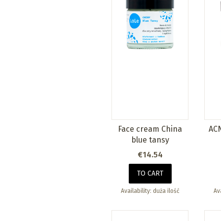
Face cream China
ACN
blue tansy
Price
€14.54
TO CART
Availability:
duża ilość
Ava