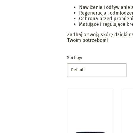
Nawilżenie i odżywienie 
Regeneracja i odmłodze
Ochrona przed promien
Matujące i regulujące k
Zadbaj o swoją skórę dzięki 
Twoim potrzebom!
List of products
Sort by:
Default