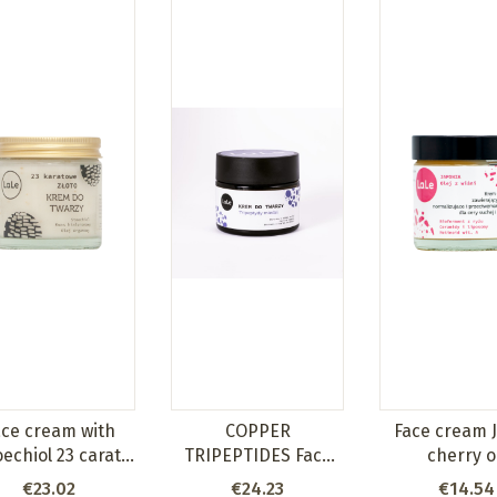
ace cream with
COPPER
Face cream 
oechiol 23 carat
TRIPEPTIDES Face
cherry oi
gold - 60 ml
Cream
Price
Price
Price
€23.02
€24.23
€14.54