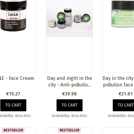
E - Face Cream
Day and night in the
Day in the city
city - Anti-pollution
pollution fac
face creams
Price
Price
Price
€15.27
€39.98
€21.81
TO CART
TO CART
TO CART
ilability:
duża ilość
Availability:
duża ilość
Availability:
duża
BESTSELLER
BESTSELLER