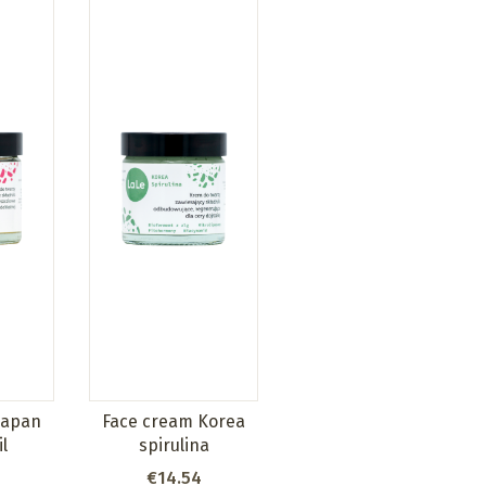
Japan
Face cream Korea
l
spirulina
Price
€14.54