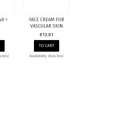
40 +
FACE CREAM FOR
VASCULAR SKIN
Price
€13.81
TO CART
 ilość
Availability:
duża ilość