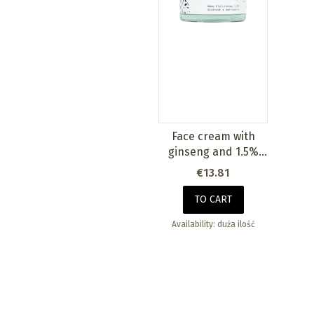
Face cream with
ginseng and 1.5%
hyaluronic acid
Price
€13.81
TO CART
Availability:
duża ilość