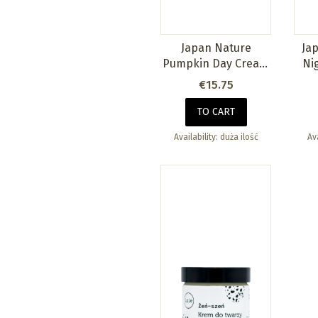
Japan Nature
Ja
Pumpkin Day Cream
Ni
50ml
Price
€15.75
TO CART
Availability:
duża ilość
Ava