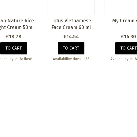
pan Nature Rice
Lotus Vietnamese
My Cream 
ght Cream 50ml
Face Cream 60 ml
Price
Price
Price
€18.78
€14.54
€14.30
TO CART
TO CART
TO CART
ilability:
duża ilość
Availability:
duża ilość
Availability:
duża