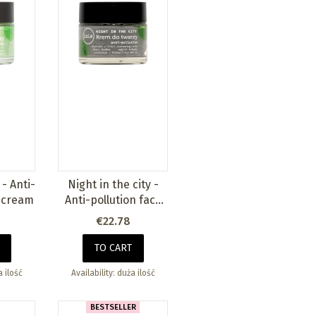
 - Anti-
Night in the city -
e cream
Anti-pollution face
cream
Price
€22.78
TO CART
 ilość
Availability:
duża ilość
BESTSELLER