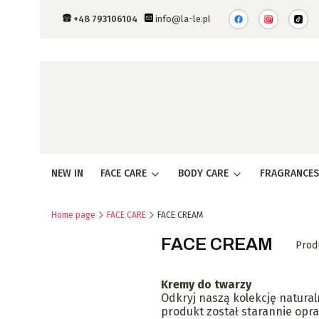
+48 793106104
info@la-le.pl
NEW IN
FACE CARE
BODY CARE
FRAGRANCES
Home page
FACE CARE
FACE CREAM
FACE CREAM
Prod
Kremy do twarzy
Odkryj naszą kolekcję natura
produkt został starannie oprac