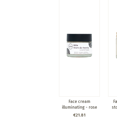
Face cream
F
illuminating - rose
st
Price
€21.81