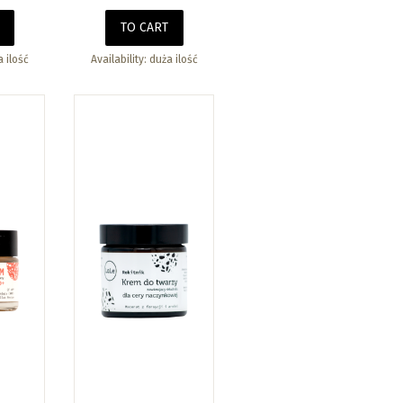
TO CART
 ilość
Availability:
duża ilość