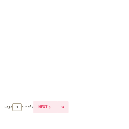
NEXT
Page
out of 2
GO TO THE LAST PAGE OF PRODUCT