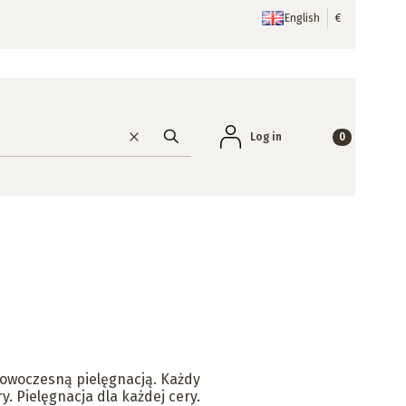
English
€
Products in the
Log in
Clear
Search
nowoczesną pielęgnacją. Każdy
y. Pielęgnacja dla każdej cery.